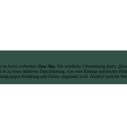
r in Asien verbreitet:
Gua Sha
. Die wörtliche Übersetzung lautet „Haut
 es zu einer stärkeren Durchblutung, was eine Rötung und leichte Blu
äufig gegen Erkältung und Fieber eingesetzt wird. Ähnlich lyrische W