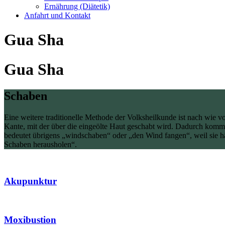
Ernährung (Diätetik)
Anfahrt und Kontakt
Gua Sha
Gua Sha
Schaben
Eine weitere traditionelle Methode der Volksheilkunde ist nach wie vo
Kante, mit der über die eingeölte Haut geschabt wird. Dadurch kommt
bedeutet übrigens „windschaben“ oder „den Wind fangen“, weil sie h
Schaben herausholen“.
Akupunktur
Moxibustion