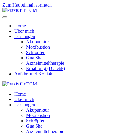
Zum Hauptinhalt springen
Home
Über mich
Leistungen
Akupunktur
Moxibustion
Schröpfen
Gua Sha
Arzneimittel­therapie
Ernährung (Diätetik)
Anfahrt und Kontakt
Home
Über mich
Leistungen
Akupunktur
Moxibustion
Schröpfen
Gua Sha
Arzneimittel­therapie