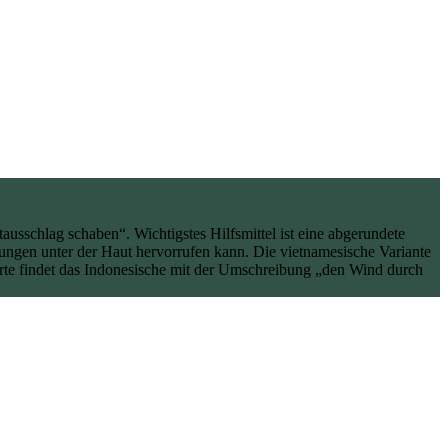
ausschlag schaben“. Wichtigstes Hilfsmittel ist eine abgerundete
tungen unter der Haut hervorrufen kann. Die vietnamesische Variante
orte findet das Indonesische mit der Umschreibung „den Wind durch