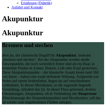
Ernährung (Diätetik)
Anfahrt und Kontakt
Akupunktur
Akupunktur
Brennen und stechen
zhen jiu
, der chinesische Begriff für
Akupunktur
, bedeutet
„brennen und stechen“. Bei der Akupunktur werden sterile
Einwegnadeln, die noch wesentlich feiner sind als ein Haar, in
bestimmte Punkte in Armen, Beinen, Leib oder Kopf gestochen.
Diese Akupunkturpunkte – der klassische Ansatz kennt rund 360
von ihnen – haben eine exakt definierte Wirkung. Aufgereiht wie
Perlen auf einem Seidenfaden, liegen sie auf verschiedenen
Leitbahnen. In diesen Meridianen, so die zugrunde liegende
Vorstellung, zirkuliert das Qi. Ist dieser Fluss gehemmt, drohen
Erkrankungen. Akupunktur, oft in Verbindung mit
Akupressur
(Druckmassage der Akupunkturpunkte) und Moxibustion, soll das
Qi wieder zum ungehemmten Fließen anregen.